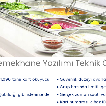
mekhane Yazılımı Teknik Öz
 4.096 tane kart okuyucu
• Güvenlik düzeyi ayarlan
• Grup bazında limitli g
bildiği gibi istenirse de
• Gerçek zaman saati var
• Kart numarası, cihaz I