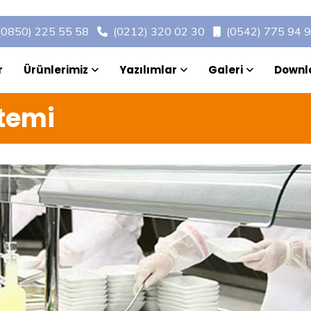
(0850) 225 55 58
(0212) 320 02 30
(0542) 775 94 
r
Ürünlerimiz
Yazılımlar
Galeri
Downl
temi