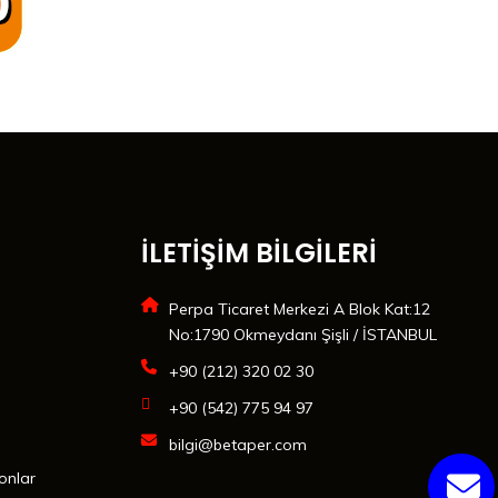
İLETİŞİM BİLGİLERİ
Perpa Ticaret Merkezi A Blok Kat:12
No:1790 Okmeydanı Şişli / İSTANBUL
+90 (212) 320 02 30
+90 (542) 775 94 97
bilgi@betaper.com
onlar