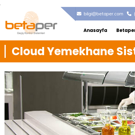
,
bilgi@betaper.com
Anasayfa
Betape
Cloud Yemekhane Sis