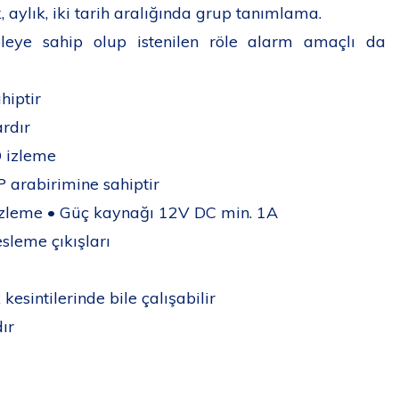
k, aylık, iki tarih aralığında grup tanımlama.
leye sahip olup istenilen röle alarm amaçlı da
hiptir
rdır
D izleme
P arabirimine sahiptir
D izleme • Güç kaynağı 12V DC min. 1A
sleme çıkışları
kesintilerinde bile çalışabilir
ır