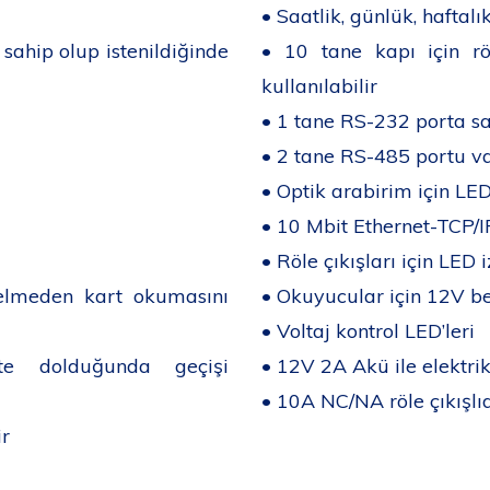
• Saatlik, günlük, haftalı
 sahip olup istenildiğinde
• 10 tane kapı için rö
kullanılabilir
• 1 tane RS-232 porta sa
• 2 tane RS-485 portu va
• Optik arabirim için LE
• 10 Mbit Ethernet-TCP/I
• Röle çıkışları için LE
elmeden kart okumasını
• Okuyucular için 12V be
• Voltaj kontrol LED’leri
te dolduğunda geçişi
• 12V 2A Akü ile elektrik 
• 10A NC/NA röle çıkışlıd
ir